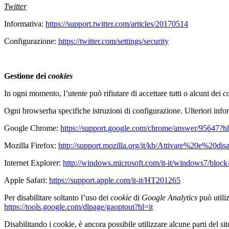
Twitter
Informativa:
https://support.twitter.com/articles/20170514
Configurazione:
https://twitter.com/settings/security
Gestione dei
cookies
In ogni momento, l’utente può rifiutare di accettare tutti o alcuni dei
c
Ogni browserha specifiche istruzioni di configurazione. Ulteriori infor
Google Chrome:
https://support.google.com/chrome/answer/95647?hl
Mozilla Firefox:
http://support.mozilla.org/it/kb/Attivare%20e%20di
Internet Explorer:
http://windows.microsoft.com/it-it/windows7/block
Apple Safari:
https://support.apple.com/it-it/HT201265
Per disabilitare soltanto l’uso dei
cookie
di
Google Analytics
può util
https://tools.google.com/dlpage/gaoptout?hl=it
Disabilitando i cookie, è ancora possibile utilizzare alcune parti del si