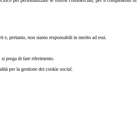
pecifico per personalizzare le offerte commerciali, per il compimento di
ti e, pertanto, non siamo responsabili in merito ad essi.
 si prega di fare riferimento.
alità per la gestione dei cookie
social
.