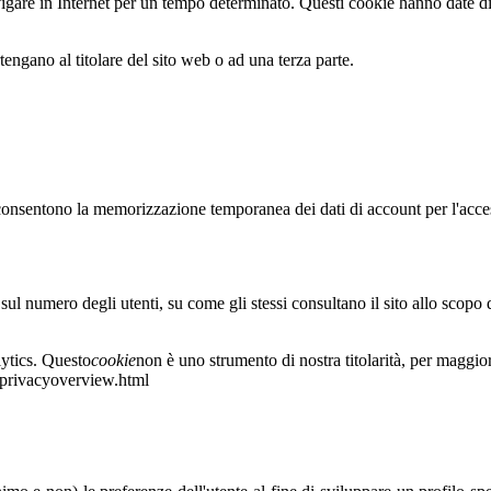
vigare in Internet per un tempo determinato. Questi cookie hanno date di 
tengano al titolare del sito web o ad una terza parte.
nsentono la memorizzazione temporanea dei dati di account per l'accesso 
sul numero degli utenti, su come gli stessi consultano il sito allo scopo
lytics. Questo
cookie
non è uno strumento di nostra titolarità, per maggior
cs/privacyoverview.html