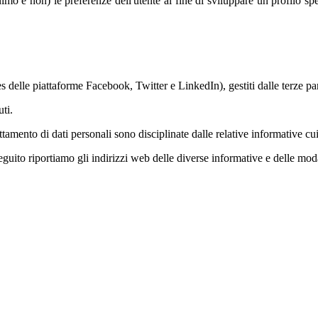
nimo e non) le preferenze dell'utente al fine di sviluppare un profilo s
 delle piattaforme Facebook, Twitter e LinkedIn), gestiti dalle terze par
ti.
attamento di dati personali sono disciplinate dalle relative informative cui
seguito riportiamo gli indirizzi web delle diverse informative e delle mod