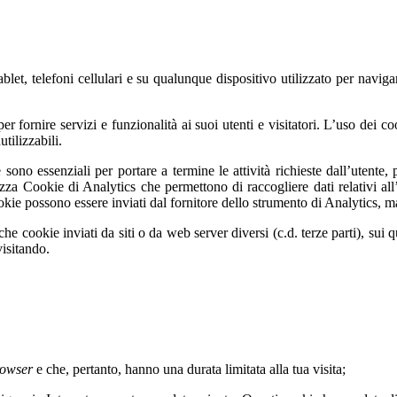
blet, telefoni cellulari e su qualunque dispositivo utilizzato per navig
er fornire servizi e funzionalità ai suoi utenti e visitatori. L’uso dei co
tilizzabili.
he sono essenziali per portare a termine le attività richieste dall’utent
lizza Cookie di Analytics che permettono di raccogliere dati relativi all’
okie possono essere inviati dal fornitore dello strumento di Analytics, ma 
he cookie inviati da siti o da web server diversi (c.d. terze parti), sui
visitando.
rowser
e che, pertanto, hanno una durata limitata alla tua visita;