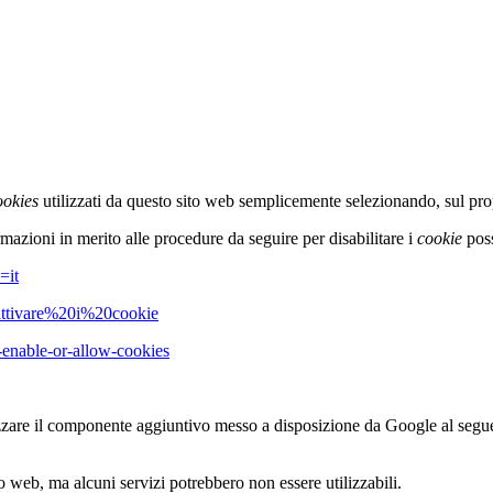
ookies
utilizzati da questo sito web semplicemente selezionando, sul pr
mazioni in merito alle procedure da seguire per disabilitare i
cookie
poss
=it
sattivare%20i%20cookie
-enable-or-allow-cookies
izzare il componente aggiuntivo messo a disposizione da Google al seg
to web, ma alcuni servizi potrebbero non essere utilizzabili.